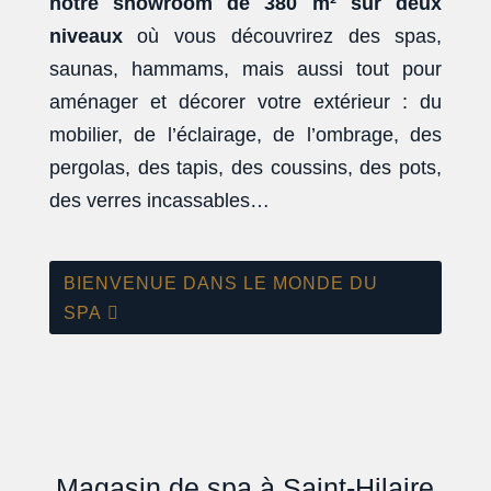
notre showroom de 380 m² sur deux
niveaux
où vous découvrirez des spas,
saunas, hammams, mais aussi tout pour
aménager et décorer votre extérieur : du
mobilier, de l’éclairage, de l’ombrage, des
pergolas, des tapis, des coussins, des pots,
des verres incassables…
BIENVENUE DANS LE MONDE DU
SPA
NOTRE GAMME
be
spa
®
Magasin de spa à Saint-Hilaire