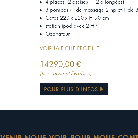
4 places (2 assises + 2 allongées)
3 pompes (1 de massage 2 hp et 1 de 3
Cotes 220 x 220 x H 90 cm
station ipod avec 2 HP
Ozonateur
VOIR LA FICHE PRODUIT
14290,00
€
(hors pose et livraison)
POUR PLUS D'INFOS
 VENIR NOUS VOIR
POUR NOUS CONT