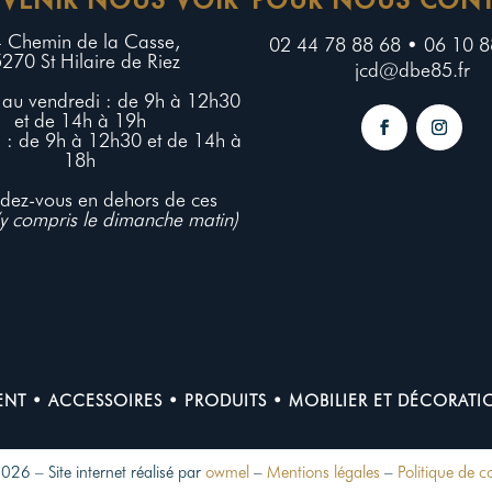
 Chemin de la Casse,
02 44 78 88 68 • 06 10 8
270 St Hilaire de Riez
jcd@dbe85.fr
au vendredi : de 9h à 12h30
et de 14h à 19h
 : de 9h à 12h30 et de 14h à
18h
ndez-vous en dehors de ces
(y compris le dimanche matin)
ENT
•
ACCESSOIRES
•
PRODUITS
•
MOBILIER ET DÉCORATIO
6 – Site internet réalisé par
owmel
–
Mentions légales
–
Politique de co