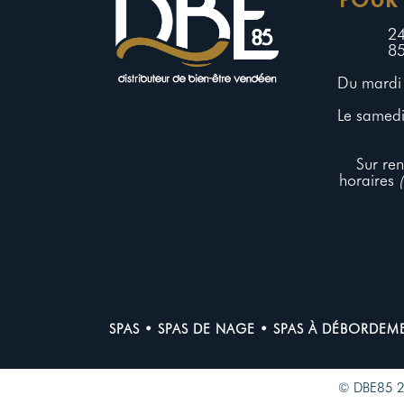
24
85
Du mardi 
Le samedi
Sur re
horaires
SPAS
•
SPAS DE NAGE
•
SPAS À DÉBORDEM
© DBE85 202