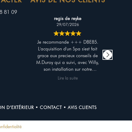
8 81 09
regis de reyke
29/07/2026
Je recommande +++ DBE85.
Profe
L'acquisition d'un Spa s'est fait
à l'
grace aux precieux conseils de
qua
M.Duroy qui a suivi, avec Willy,
p
son installation sur notre
d
terrasse. Une grande ecoute,
Lire la suite
attention et conseils de sa part
pour la mise en oeuvre et
l'utilisation qui s'est faite tres
facilement ainsi que le suivi à
N D’EXTÉRIEUR
•
CONTACT
•
AVIS CLIENTS
venir. Bravo et grand merci 😊
👍
nfidentialité