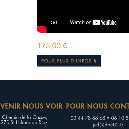
175,00
€
POUR PLUS D'INFOS
 VENIR NOUS VOIR
POUR NOUS CONT
 Chemin de la Casse,
02 44 78 88 68 • 06 10 8
270 St Hilaire de Riez
jcd@dbe85.fr