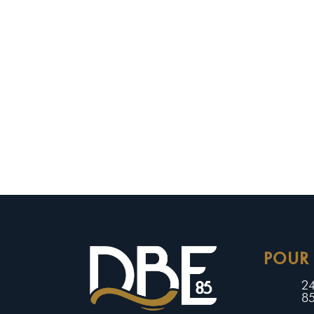
POUR
24
85